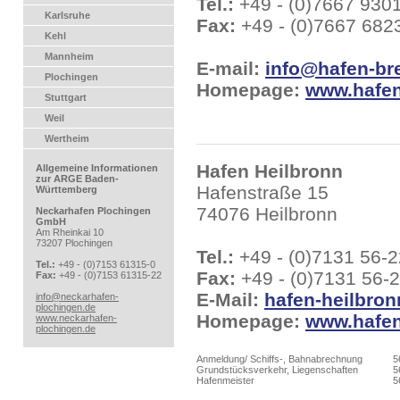
Tel.:
+49 - (0)7667 930
Karlsruhe
Fax:
+49 - (0)7667 682
Kehl
Mannheim
E-mail:
info@hafen-br
Plochingen
Homepage:
www.hafen
Stuttgart
Weil
Wertheim
Hafen Heilbronn
Allgemeine Informationen
zur ARGE Baden-
Hafenstraße 15
Württemberg
74076 Heilbronn
Neckarhafen Plochingen
GmbH
Am Rheinkai 10
73207 Plochingen
Tel.:
+49 - (0)7131 56-
Tel.:
+49 - (0)7153 61315-0
Fax:
+49 - (0)7131 56-
Fax:
+49 - (0)7153 61315-22
E-Mail:
hafen-heilbron
info@neckarhafen-
plochingen.de
Homepage:
www.hafen
www.neckarhafen-
plochingen.de
Anmeldung/ Schiffs-, Bahnabrechnung
5
Grundstücksverkehr, Liegenschaften
5
Hafenmeister
5