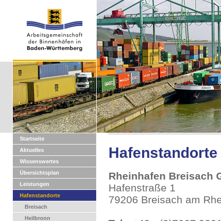
Startseite
Hafenstandorte
Aktuelles
Wissenswertes
Übersichtsplan
Rheinhafen Breisach
Leistungen
Hafenstraße 1
Hafenstandorte
79206 Breisach am Rhe
Breisach
Heilbronn